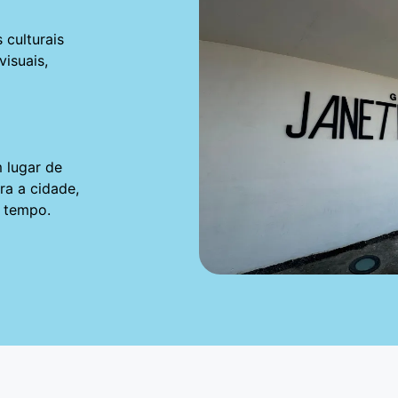
 culturais
visuais,
 lugar de
ra a cidade,
o tempo.