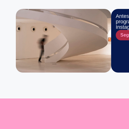
Antes 
progr
Insta
Seg