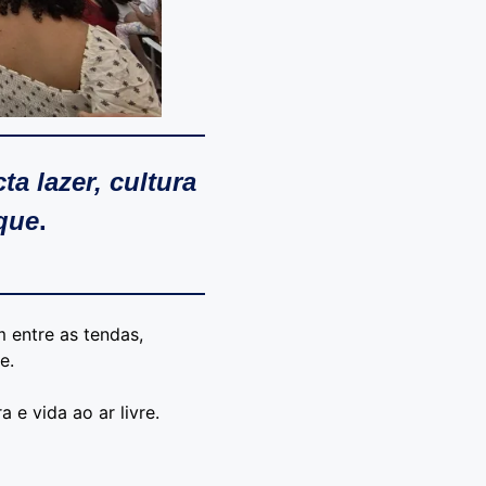
a lazer, cultura
rque
.
m entre as tendas,
e.
 e vida ao ar livre.